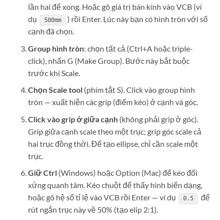
lần hai để xong. Hoặc gõ giá trị bán kính vào VCB (ví
dụ
) rồi Enter. Lúc này bạn có hình tròn với số
500mm
cạnh đã chọn.
Group hình tròn
: chọn tất cả (Ctrl+A hoặc triple-
click), nhấn G (Make Group). Bước này bắt buộc
trước khi Scale.
Chọn Scale tool
(phím tắt S). Click vào group hình
tròn — xuất hiện các grip (điểm kéo) ở cạnh và góc.
Click vào grip ở giữa cạnh
(không phải grip ở góc).
Grip giữa cạnh scale theo một trục; grip góc scale cả
hai trục đồng thời. Để tạo ellipse, chỉ cần scale một
trục.
Giữ Ctrl
(Windows) hoặc Option (Mac) để kéo đối
xứng quanh tâm. Kéo chuột để thấy hình biến dạng,
hoặc gõ hệ số tỉ lệ vào VCB rồi Enter — ví dụ
để
0.5
rút ngắn trục này về 50% (tạo elip 2:1).