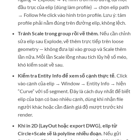
đầu trục của elip (dùng làm profile) → chọn elip path
→ Follow Me click vào hình tròn profile. Lưu ý: tâm
profile phải nằm đúng trên đường elip, không lệch.
Tránh Scale trong group rồi vẽ thêm.
Nếu cần chỉnh
sửa elip sau Explode, vẽ thêm trực tiếp trên loose
geometry — không đưa lại vào group và Scale thêm
lần nữa. Mỗi lần Scale lồng nhau tích lũy hệ số méo,
khó kiểm soát về sau.
Kiểm tra Entity Info để xem số cạnh thực tế.
Click
vào cạnh của elip → Window → Entity Info → hiện
“Curve” với số segment. Đây là cách duy nhất để biết
elip của bạn có bao nhiêu cạnh, dùng khi nhận file
người khác hoặc cần đánh giá độ mượt trước khi
render.
Khi in 2D (LayOut hoặc export DWG), elip từ
Circle+Scale sẽ là polyline nhiều đoạn.
Nếu gửi