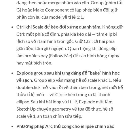
dạng theo hoặc merge nhầm vào elip. Group (phím tắt
G) hoặc Make Component cô lập phép biến đổi, giữ
phần còn lại của model về tỉ lệ 1:1.
Ctrl khi Scale để kéo đối xứng quanh tâm.
Không giữ
Ctrl: một phía cố định, phía kia kéo dài — tâm elip bị
lệch so với tâm hình tròn gốc. Giữ Ctrl: cả hai phía
giãn đều, tâm giữ nguyên. Quan trọng khi dùng elip
làm profile xoay (Follow Me) để tạo hình bóng rugby
hay mặt bích tròn.
Explode group sau khi ưng dáng để “bake” hình học
về sạch.
Group elip vẫn mang hệ số scale khác 1. Nếu
double-click mở vào rồi vẽ thêm bên trong, nét mới kế
thừa tỉ lệ méo — vẽ Circle bên trong ra lại thành
ellipse. Sau khi hài lòng với tỉ lệ, Explode một lần:
SketchUp chuyển geometry về tọa độ thực, hệ số
scale về 1, an toàn chỉnh sửa tiếp.
Phương pháp Arc thủ công cho ellipse chính xác