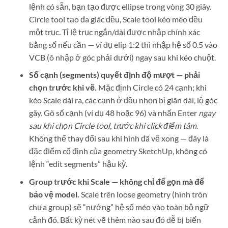
lệnh có sẵn, bạn tạo được ellipse trong vòng 30 giây.
Circle tool tạo đa giác đều, Scale tool kéo méo đều
một trục. Tỉ lệ trục ngắn/dài được nhập chính xác
bằng số nếu cần — ví dụ elip 1:2 thì nhập hệ số 0.5 vào
VCB (ô nhập ở góc phải dưới) ngay sau khi kéo chuột.
Số cạnh (segments) quyết định độ mượt — phải
chọn trước khi vẽ.
Mặc định Circle có 24 cạnh; khi
kéo Scale dài ra, các cạnh ở đầu nhọn bị giãn dài, lộ góc
gãy. Gõ số cạnh (ví dụ 48 hoặc 96) và nhấn Enter
ngay
sau khi chọn Circle tool, trước khi click điểm tâm
.
Không thể thay đổi sau khi hình đã vẽ xong — đây là
đặc điểm cố định của geometry SketchUp, không có
lệnh “edit segments” hậu kỳ.
Group trước khi Scale — không chỉ để gọn mà để
bảo vệ model.
Scale trên loose geometry (hình tròn
chưa group) sẽ “nướng” hệ số méo vào toàn bộ ngữ
cảnh đó. Bất kỳ nét vẽ thêm nào sau đó dễ bị biến