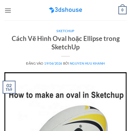
Bỏ
0
qua
nội
dung
SKETCHUP
Cách Vẽ Hình Oval hoặc Ellipse trong
SketchUp
ĐĂNG VÀO
19/06/2026
BỞI
NGUYEN HUU KHANH
02
Th9