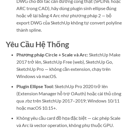
DWG cho đối tác cần đường cong thật (SPLINE hoặc
ARC trong CAD), hãy dùng plugin sinh ellipse đúng
hoặc vẽ lại bằng 4 Arc như phương pháp 2 — bộ
export DWG của SketchUp không tự convert polyline
thành spline.
Yêu Cầu Hệ Thống
Phương pháp Circle + Scale và Arc:
SketchUp Make
2017 trở lên, SketchUp Free (web), SketchUp Go,
SketchUp Pro — không cần extension, chạy trên
Windows và macOS.
Plugin Ellipse Tool:
SketchUp Pro 2020 trở lên
(Extension Manager hỗ trợ OAuth) hoặc cài thủ công
qua .rbz trên SketchUp 2017–2019; Windows 10/11
hoặc macOS 10.15+.
Không yêu cầu card đồ họa đặc biệt — các phép Scale
và Arc là vector operation, không phụ thuộc GPU.