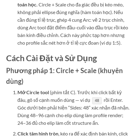
toán học.
Circle + Scale cho đa giác đều bị kéo méo,
không phải ellipse đúng nghĩa (hàm toán học). Nếu
cần đúng tỉ lệ trục, ghép 4 cung Arc: vẽ 2 trục chính,
dùng Arc tool đặt điểm đầu-cuối vào đầu trục rồi kéo
bán kính điều chỉnh. Cách này phức tạp hơn nhưng
cho profile sắc nét hơn ở tỉ lệ cực đoan (ví dụ 1:5).
Cách Cài Đặt và Sử Dụng
Phương pháp 1: Circle + Scale (khuyên
dùng)
Mở Circle tool
(phím tắt C). Trước khi click bất kỳ
đâu, gõ số cạnh muốn dùng — ví dụ
rồi Enter.
48
Góc dưới bên phải hiện “Sides: 48” xác nhận đã nhận.
Dùng 48–96 cạnh cho elip dùng làm profile render;
24–36 đủ cho elip làm cốt structure ẩn.
Click tâm hình tròn
, kéo ra để xác định bán kính, click