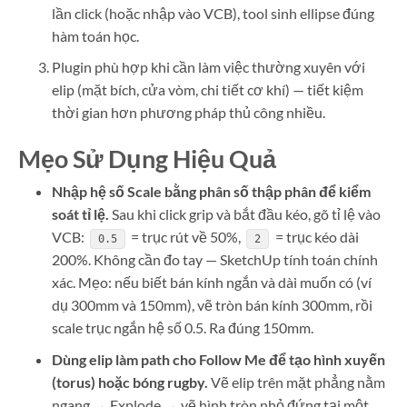
lần click (hoặc nhập vào VCB), tool sinh ellipse đúng
hàm toán học.
Plugin phù hợp khi cần làm việc thường xuyên với
elip (mặt bích, cửa vòm, chi tiết cơ khí) — tiết kiệm
thời gian hơn phương pháp thủ công nhiều.
Mẹo Sử Dụng Hiệu Quả
Nhập hệ số Scale bằng phân số thập phân để kiểm
soát tỉ lệ.
Sau khi click grip và bắt đầu kéo, gõ tỉ lệ vào
VCB:
= trục rút về 50%,
= trục kéo dài
0.5
2
200%. Không cần đo tay — SketchUp tính toán chính
xác. Mẹo: nếu biết bán kính ngắn và dài muốn có (ví
dụ 300mm và 150mm), vẽ tròn bán kính 300mm, rồi
scale trục ngắn hệ số 0.5. Ra đúng 150mm.
Dùng elip làm path cho Follow Me để tạo hình xuyến
(torus) hoặc bóng rugby.
Vẽ elip trên mặt phẳng nằm
ngang → Explode → vẽ hình tròn nhỏ đứng tại một