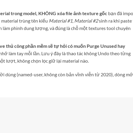
erial trong model, KHÔNG xóa file ảnh texture gốc
bạn đã impo
 material trùng tên kiểu
Material #1
,
Material #2
sinh ra khi paste
h làm phình dung lượng, và đúng là chỗ một textures tool chuyên
ave thủ công phần mềm sẽ tự hỏi có muốn Purge Unused hay
nhớ làm tay mỗi lần. Lưu ý đây là thao tác không Undo theo từng
t lượt, không chọn lọc giữ lại material nào.
ười dùng (named-user, không còn bản vĩnh viễn từ 2020), dòng mớ