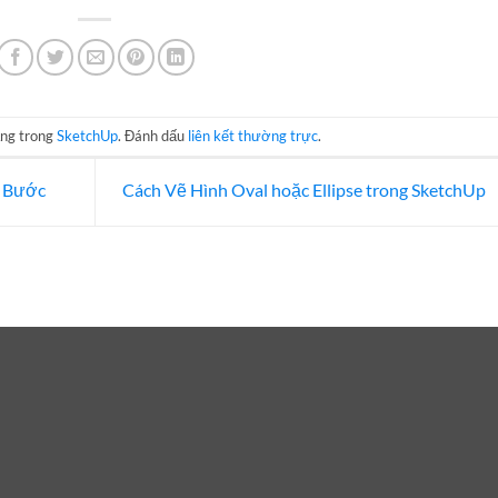
ăng trong
SketchUp
. Đánh dấu
liên kết thường trực
.
1 Bước
Cách Vẽ Hình Oval hoặc Ellipse trong SketchUp