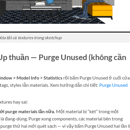
Xóa tất cả textures trong sketchup
Up thuần — Purge Unused (không cần
ndow > Model Info > Statistics
rồi bấm Purge Unused ở cuối cửa
ags, styles lẫn materials. Xem hướng dẫn chi tiết:
Purge Unused
xtures hay sai:
i purge materials lần nữa.
Một material bị “kẹt” trong một
là đang-dùng. Purge xong components, các material bên trong
purge thứ hai mới quét sạch — vì vậy bấm Purge Unused hai lần l