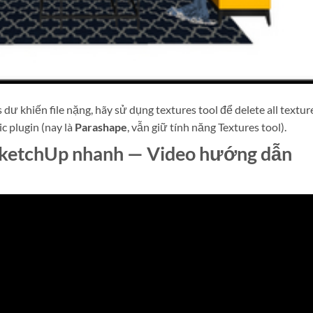
ư khiến file nặng, hãy sử dụng textures tool để delete all textur
c plugin (nay là
Parashape
, vẫn giữ tính năng Textures tool).
 SketchUp nhanh — Video hướng dẫn