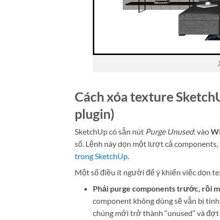
Cách xóa texture Sketch
plugin)
SketchUp có sẵn nút
Purge Unused
: vào
Wi
sổ. Lệnh này dọn một lượt cả components, t
trong SketchUp
.
Một số điều ít người để ý khiến việc dọn te
Phải purge components trước, rồi mớ
component không dùng sẽ vẫn bị tính 
chúng mới trở thành “unused” và đợt 