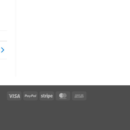
Visa
PayPal
Stripe
MasterCard
Cash
On
Delivery