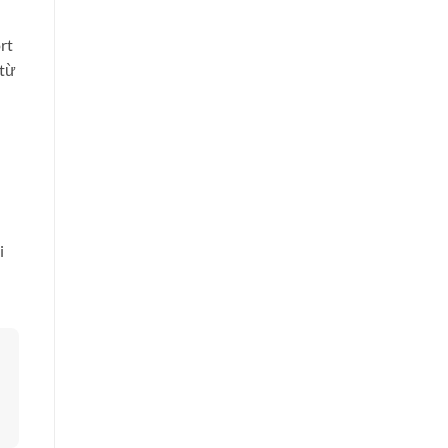
rt
 từ
i