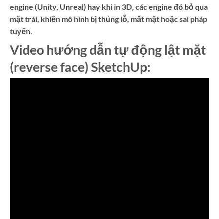
engine (Unity, Unreal) hay khi in 3D, các engine đó bỏ qua
mặt trái, khiến mô hình bị thủng lỗ, mất mặt hoặc sai pháp
tuyến.
Video hướng dẫn tự động lật mặt
(reverse face) SketchUp: