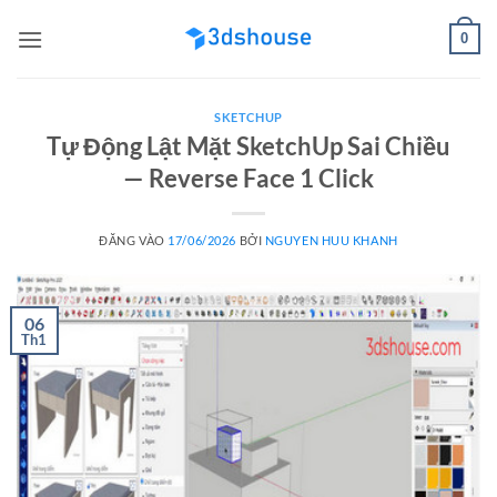
Bỏ
0
qua
nội
dung
SKETCHUP
Tự Động Lật Mặt SketchUp Sai Chiều
— Reverse Face 1 Click
ĐĂNG VÀO
17/06/2026
BỞI
NGUYEN HUU KHANH
06
Th1