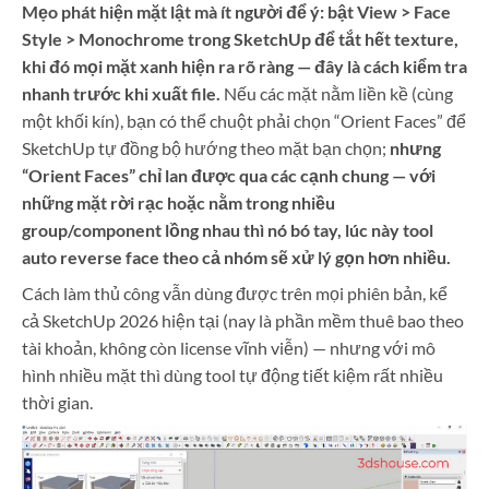
Mẹo phát hiện mặt lật mà ít người để ý: bật View > Face
Style > Monochrome trong SketchUp để tắt hết texture,
khi đó mọi mặt xanh hiện ra rõ ràng — đây là cách kiểm tra
nhanh trước khi xuất file.
Nếu các mặt nằm liền kề (cùng
một khối kín), bạn có thể chuột phải chọn “Orient Faces” để
SketchUp tự đồng bộ hướng theo mặt bạn chọn;
nhưng
“Orient Faces” chỉ lan được qua các cạnh chung — với
những mặt rời rạc hoặc nằm trong nhiều
group/component lồng nhau thì nó bó tay, lúc này tool
auto reverse face theo cả nhóm sẽ xử lý gọn hơn nhiều.
Cách làm thủ công vẫn dùng được trên mọi phiên bản, kể
cả SketchUp 2026 hiện tại (nay là phần mềm thuê bao theo
tài khoản, không còn license vĩnh viễn) — nhưng với mô
hình nhiều mặt thì dùng tool tự động tiết kiệm rất nhiều
thời gian.