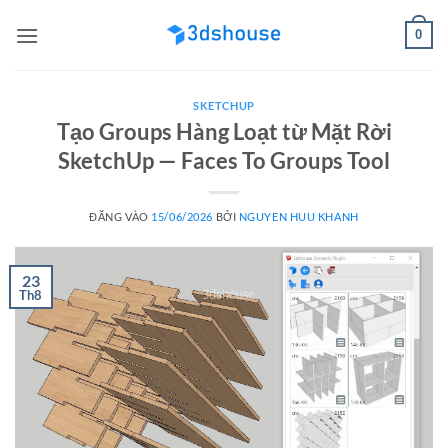
Bỏ
0
qua
nội
dung
SKETCHUP
Tạo Groups Hàng Loạt từ Mặt Rời
SketchUp — Faces To Groups Tool
ĐĂNG VÀO
15/06/2026
BỞI
NGUYEN HUU KHANH
23
Th8