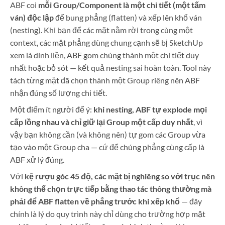
ABF coi
mỗi Group/Component là một chi tiết (một tấm
ván) độc lập
để bung phẳng (flatten) và xếp lên khổ ván
(nesting). Khi bạn để các mặt nằm rời trong cùng một
context, các mặt phẳng dùng chung cạnh sẽ bị SketchUp
xem là dính liền, ABF gom chúng thành một chi tiết duy
nhất hoặc bỏ sót — kết quả nesting sai hoàn toàn. Tool này
tách từng mặt đã chọn thành một Group riêng nên ABF
nhận đúng số lượng chi tiết.
Một điểm ít người để ý:
khi nesting, ABF tự explode mọi
cấp lồng nhau và chỉ giữ lại Group một cấp duy nhất
, vì
vậy bạn không cần (và không nên) tự gom các Group vừa
tạo vào một Group cha — cứ để chúng phẳng cùng cấp là
ABF xử lý đúng.
Với
kệ rượu góc 45 độ, các mặt bị nghiêng so với trục nên
không thể chọn trực tiếp bằng thao tác thông thường mà
phải để ABF flatten về phẳng trước khi xếp khổ
— đây
chính là lý do quy trình này chỉ dùng cho trường hợp mặt