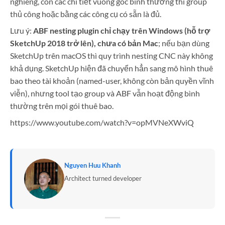
nghiêng, còn các chi tiết vuông góc bình thường thì group
thủ công hoặc bằng các công cụ có sẵn là đủ.
Lưu ý:
ABF nesting plugin chỉ chạy trên Windows (hỗ trợ
SketchUp 2018 trở lên), chưa có bản Mac
; nếu bạn dùng
SketchUp trên macOS thì quy trình nesting CNC này không
khả dụng. SketchUp hiện đã chuyển hẳn sang mô hình thuê
bao theo tài khoản (named-user, không còn bản quyền vĩnh
viễn), nhưng tool tạo group và ABF vẫn hoạt động bình
thường trên mọi gói thuê bao.
https://www.youtube.com/watch?v=opMVNeXWviQ
Nguyen Huu Khanh
Architect turned developer