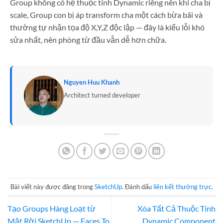
Group không có hệ thuộc tính Dynamic riêng nên khi cha bị
scale, Group con bị áp transform cha một cách bừa bãi và
thường tự nhận tọa độ X,Y,Z độc lập — đây là kiểu lỗi khó
sửa nhất, nên phòng từ đầu vẫn dễ hơn chữa.
Nguyen Huu Khanh
Architect turned developer
Bài viết này được đăng trong
SketchUp
. Đánh dấu
liên kết thường trực
.
Tạo Groups Hàng Loạt từ
Xóa Tất Cả Thuộc Tính
Mặt Rời SketchUp — Faces To
Dynamic Component