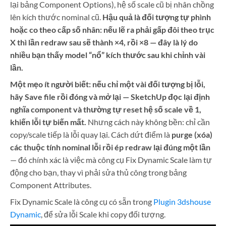
lại bảng Component Options), hệ số scale cũ bị nhân chồng
lên kích thước nominal cũ.
Hậu quả là đối tượng tự phình
hoặc co theo cấp số nhân: nếu lẽ ra phải gấp đôi theo trục
X thì lần redraw sau sẽ thành ×4, rồi ×8 — đây là lý do
nhiều bạn thấy model “nổ” kích thước sau khi chỉnh vài
lần.
Một mẹo ít người biết: nếu chỉ một vài đối tượng bị lỗi,
hãy Save file rồi đóng và mở lại — SketchUp đọc lại định
nghĩa component và thường tự reset hệ số scale về 1,
khiến lỗi tự biến mất.
Nhưng cách này không bền: chỉ cần
copy/scale tiếp là lỗi quay lại. Cách dứt điểm là
purge (xóa)
các thuộc tính nominal lỗi rồi ép redraw lại đúng một lần
— đó chính xác là việc mà công cụ Fix Dynamic Scale làm tự
động cho bạn, thay vì phải sửa thủ công trong bảng
Component Attributes.
Fix Dynamic Scale là công cụ có sẵn trong
Plugin 3dshouse
Dynamic
, để sửa lỗi Scale khi copy đối tượng.