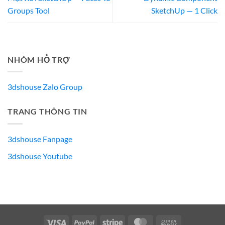
Groups Tool
SketchUp — 1 Click
NHÓM HỖ TRỢ
3dshouse Zalo Group
TRANG THÔNG TIN
3dshouse Fanpage
3dshouse Youtube
Visa
PayPal
Stripe
MasterCard
Cash