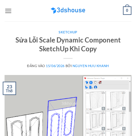
Bỏ
0
qua
nội
dung
SKETCHUP
Sửa Lỗi Scale Dynamic Component
SketchUp Khi Copy
ĐĂNG VÀO
15/06/2026
BỞI
NGUYEN HUU KHANH
23
Th8