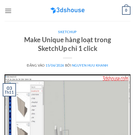
Bỏ
0
qua
nội
dung
SKETCHUP
Make Unique hàng loạt trong
SketchUp chỉ 1 click
ĐĂNG VÀO
15/06/2026
BỞI
NGUYEN HUU KHANH
03
Th11