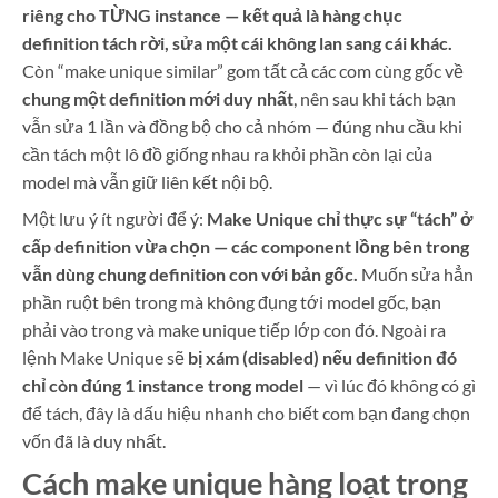
riêng cho TỪNG instance — kết quả là hàng chục
definition tách rời, sửa một cái không lan sang cái khác.
Còn “make unique similar” gom tất cả các com cùng gốc về
chung một definition mới duy nhất
, nên sau khi tách bạn
vẫn sửa 1 lần và đồng bộ cho cả nhóm — đúng nhu cầu khi
cần tách một lô đồ giống nhau ra khỏi phần còn lại của
model mà vẫn giữ liên kết nội bộ.
Một lưu ý ít người để ý:
Make Unique chỉ thực sự “tách” ở
cấp definition vừa chọn — các component lồng bên trong
vẫn dùng chung definition con với bản gốc.
Muốn sửa hẳn
phần ruột bên trong mà không đụng tới model gốc, bạn
phải vào trong và make unique tiếp lớp con đó. Ngoài ra
lệnh Make Unique sẽ
bị xám (disabled) nếu definition đó
chỉ còn đúng 1 instance trong model
— vì lúc đó không có gì
để tách, đây là dấu hiệu nhanh cho biết com bạn đang chọn
vốn đã là duy nhất.
Cách make unique hàng loạt trong