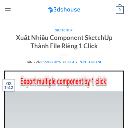
Bỏ
0
qua
nội
dung
SKETCHUP
Xuất Nhiều Component SketchUp
Thành File Riêng 1 Click
ĐĂNG VÀO
15/06/2026
BỞI
NGUYEN HUU KHANH
03
Th12