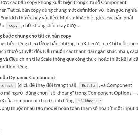
trước: các bản copy không xuất hiện trong cửa sổ Component
ner. Tất cả bản copy dùng chung một definition với bản gốc, nghĩa 
iêng kích thước hay vật liệu. Mọi sự khác biệt giữa các bản phải
iến
, chứ không chỉnh tay được.
copy
g buộc chung cho tất cả bản copy
công thức riêng theo từng bản, nhưng LenX, LenY, LenZ bị buộc the
kích thước tuyệt đối. Nếu muốn các thanh dài ngắn khác nhau, các
và điều chỉnh tỉ lệ Scale thông qua công thức, hoặc thiết kế lại c
inition riêng.
ác của Dynamic Component
(click để thay đổi trạng thái),
, và Component
teract
Rotate
 rào mà người dùng chọn “số khoang” trong Component Options — 
enX của component cha tự tính bằng
số_khoang *
ức phụ thuộc nhau tạo model hoàn toàn tham số hóa từ một input 
g