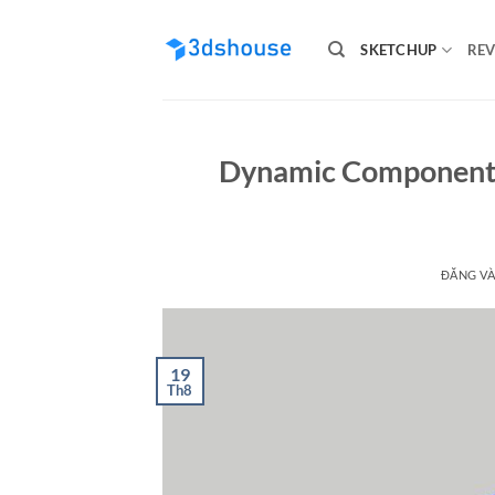
Bỏ
qua
SKETCHUP
REV
nội
dung
Dynamic Component 
ĐĂNG V
19
Th8