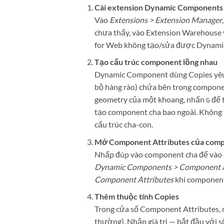
Cài extension Dynamic Components
Vào
Extensions > Extension Manager
chưa thấy, vào Extension Warehouse 
for Web không tạo/sửa được Dynam
Tạo cấu trúc component lồng nhau
Dynamic Component dùng Copies yêu 
bộ hàng rào) chứa bên trong compon
geometry của một khoang, nhấn
để 
G
tạo component cha bao ngoài. Không t
cấu trúc cha-con.
Mở Component Attributes của comp
Nhấp đúp vào component cha để vào c
Dynamic Components > Component A
Component Attributes
khi component
Thêm thuộc tính Copies
Trong cửa sổ Component Attributes,
thường). Nhập giá trị — bắt đầu với số