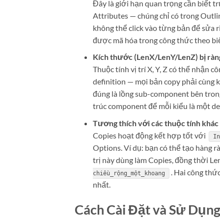
Đây là giới hạn quan trọng cần biết 
Attributes — chúng chỉ có trong Outli
không thể click vào từng bản để sửa r
được mã hóa trong công thức theo b
Kích thước (LenX/LenY/LenZ) bị ràn
Thuộc tính vị trí X, Y, Z có thể nhận 
definition — mọi bản copy phải cùng 
đúng là lồng sub-component bên trong 
trúc component để mỗi kiểu là một def
Tương thích với các thuộc tính kh
Copies hoạt động kết hợp tốt với
In
Options. Ví dụ: bạn có thể tạo hàng
trị này dùng làm Copies, đồng thời L
. Hai công th
chiều_rộng_một_khoang
nhất.
Cách Cài Đặt và Sử Dụn