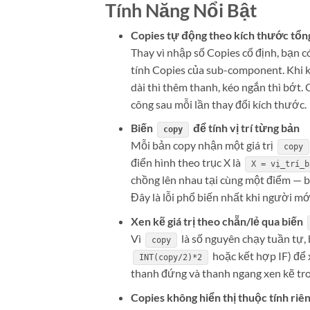
Tính Năng Nổi Bật
Copies tự động theo kích thước tổn
Thay vì nhập số Copies cố định, bạn c
tính Copies của sub-component. Khi k
dài thì thêm thanh, kéo ngắn thì bớt.
công sau mỗi lần thay đổi kích thước.
Biến
để tính vị trí từng bản
copy
Mỗi bản copy nhận một giá trị
copy
điển hình theo trục X là
X = vị_trí_b
chồng lên nhau tại cùng một điểm — 
Đây là lỗi phổ biến nhất khi người mớ
Xen kẽ giá trị theo chẵn/lẻ qua biến
Vì
là số nguyên chạy tuần tự,
copy
hoặc kết hợp IF) để 
INT(copy/2)*2
thanh đứng và thanh ngang xen kẽ tron
Copies không hiển thị thuộc tính ri