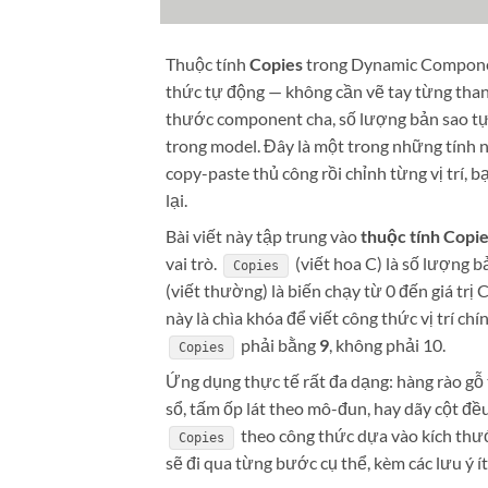
Thuộc tính
Copies
trong Dynamic Componen
thức tự động — không cần vẽ tay từng thanh
thước component cha, số lượng bản sao tự 
trong model. Đây là một trong những tính
copy-paste thủ công rồi chỉnh từng vị trí,
lại.
Bài viết này tập trung vào
thuộc tính Copie
vai trò.
(viết hoa C) là số lượng
Copies
(viết thường) là biến chạy từ 0 đến giá trị 
này là chìa khóa để viết công thức vị trí ch
phải bằng
9
, không phải 10.
Copies
Ứng dụng thực tế rất đa dạng: hàng rào gỗ 
sổ, tấm ốp lát theo mô-đun, hay dãy cột đ
theo công thức dựa vào kích thướ
Copies
sẽ đi qua từng bước cụ thể, kèm các lưu ý ít 