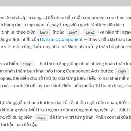
t SketchUp là công cụ để nhân bản một component con theo cô
 hàng rào, từng ngăn tủ, hay từng viên gạch. Khi kéo dãn kích
tính lại theo biến
(hoặc
,
) và hiển thị nga
LenX
LenY
LenZ
 năng mạnh nhất của
Dynamic Component
— thay vì lặp lại thao tá
 bạn viết một công thức duy nhất và SketchUp xử lý toàn bộ phần c
s và biến
— hai thứ trông giống nhau nhưng hoàn toàn k
copy
 bản nhân thêm bạn khai báo trong Component Attributes;
copy
Copies, đại diện cho số thứ tự của từng bản. Hiểu rõ hai khái niệm
ính xác, tránh lỗi off-by-one kinh điển: nếu muốn 10 thanh hàng rào
tự tăng/giảm thanh khi kéo dài, tủ kệ nhiều ngăn đều nhau, lưới 
ều khoảng cách. Mỗi trường hợp dùng cùng một nguyên lý — thiết 
c, rồi dùng biến
để tính vị trí từng bản. Phần còn lại của 
copy
tài liệu nào đề cập.