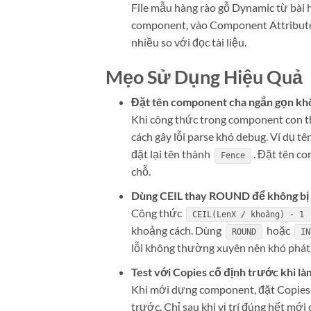
File mẫu hàng rào gỗ Dynamic từ bài 
component, vào Component Attribute
nhiều so với đọc tài liệu.
Mẹo Sử Dụng Hiệu Quả
Đặt tên component cha ngắn gọn kh
Khi công thức trong component con 
cách gây lỗi parse khó debug. Ví dụ t
đặt lại tên thành
. Đặt tên c
Fence
chỗ.
Dùng CEIL thay ROUND để không bị 
Công thức
CEIL(LenX / khoảng) - 1
khoảng cách. Dùng
hoặc
ROUND
IN
lỗi không thường xuyên nên khó phát h
Test với Copies cố định trước khi l
Khi mới dựng component, đặt Copies là 
trước. Chỉ sau khi vị trí đúng hết mớ