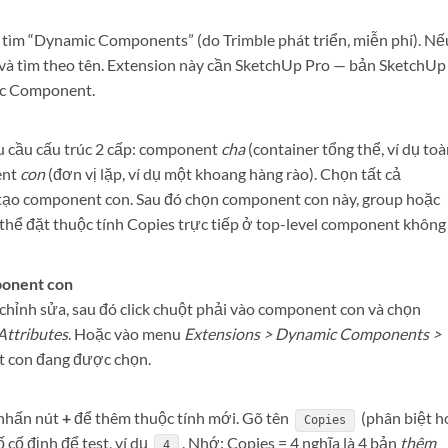
, tìm “Dynamic Components” (do Trimble phát triển, miễn phí). Nế
và tìm theo tên. Extension này cần SketchUp Pro — bản SketchUp
ic Component.
cầu cấu trúc 2 cấp: component
cha
(container tổng thể, ví dụ to
ent
con
(đơn vị lặp, ví dụ một khoang hàng rào). Chọn tất cả
tạo component con. Sau đó chọn component con này, group hoặc
hể đặt thuộc tính Copies trực tiếp ở top-level component không
onent con
hỉnh sửa, sau đó click chuột phải vào component con và chọn
ttributes
. Hoặc vào menu
Extensions > Dynamic Components >
 con đang được chọn.
 nhấn nút
+
để thêm thuộc tính mới. Gõ tên
(phân biệt h
Copies
 cố định để test, ví dụ
. Nhớ: Copies = 4 nghĩa là 4 bản
thêm
4