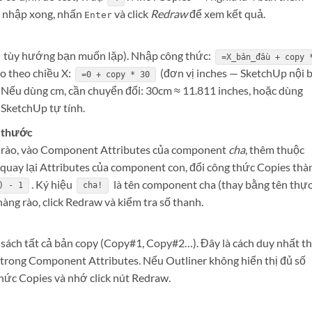
hi nhập xong, nhấn
và click
Redraw
để xem kết quả.
Enter
tùy hướng bạn muốn lặp). Nhập công thức:
=X_bản_đầu + copy 
ào theo chiều X:
(đơn vị inches — SketchUp nội 
=0 + copy * 30
. Nếu dùng cm, cần chuyển đổi: 30cm ≈ 11.811 inches, hoặc dùng
SketchUp tự tính.
h thước
g rào, vào Component Attributes của component
cha
, thêm thuộc
ó quay lại Attributes của component con, đổi công thức Copies thà
. Ký hiệu
là tên component cha (thay bằng tên thự
) - 1
cha!
hàng rào, click Redraw và kiểm tra số thanh.
sách tất cả bản copy (Copy#1, Copy#2…). Đây là cách duy nhất t
trong Component Attributes. Nếu Outliner không hiển thị đủ số
hức Copies và nhớ click nút Redraw.