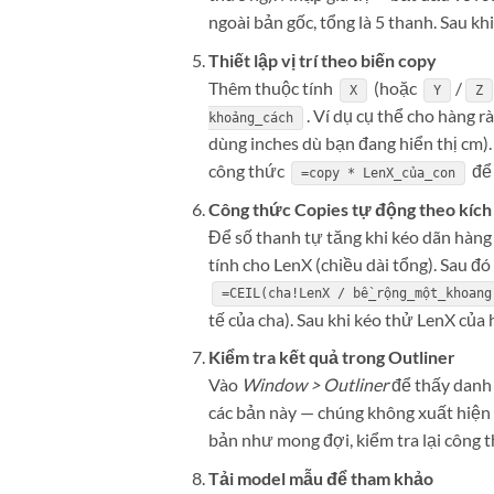
ngoài bản gốc, tổng là 5 thanh. Sau k
Thiết lập vị trí theo biến copy
Thêm thuộc tính
(hoặc
/
X
Y
Z
. Ví dụ cụ thể cho hàng r
khoảng_cách
dùng inches dù bạn đang hiển thị cm)
công thức
để 
=copy * LenX_của_con
Công thức Copies tự động theo kíc
Để số thanh tự tăng khi kéo dãn hàn
tính cho LenX (chiều dài tổng). Sau đ
=CEIL(cha!LenX / bề_rộng_một_khoang
tế của cha). Sau khi kéo thử LenX của 
Kiểm tra kết quả trong Outliner
Vào
Window > Outliner
để thấy danh 
các bản này — chúng không xuất hiện 
bản như mong đợi, kiểm tra lại công t
Tải model mẫu để tham khảo