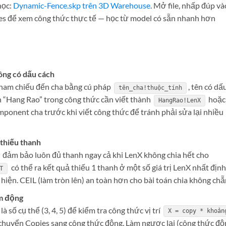
học:
Dynamic-Fence.skp trên 3D Warehouse
. Mở file, nhấp đúp và
s để xem công thức thực tế — học từ model có sẵn nhanh hơn
ông có dấu cách
tham chiếu đến cha bằng cú pháp
, tên có dấ
tên_cha!thuộc_tính
ên “Hang Rao” trong công thức cần viết thành
hoặc
HangRao!LenX
omponent cha trước khi viết công thức để tránh phải sửa lại nhiều
thiếu thanh
đảm bảo luôn đủ thanh ngay cả khi LenX không chia hết cho
có thể ra kết quả thiếu 1 thanh ở một số giá trị LenX nhất địn
T
iện. CEIL (làm tròn lên) an toàn hơn cho bài toán chia không chẵ
àm động
số cụ thể (3, 4, 5) để kiểm tra công thức vị trí
X = copy * khoản
i chuyển Copies sang công thức động. Làm ngược lại (công thức độ