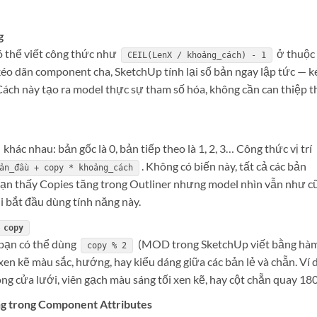
g
ó thể viết công thức như
ở thuộc
CEIL(LenX / khoảng_cách) - 1
éo dãn component cha, SketchUp tính lại số bản ngay lập tức — k
 Cách này tạo ra model thực sự tham số hóa, không cần can thiệp t
khác nhau: bản gốc là 0, bản tiếp theo là 1, 2, 3… Công thức vị trí
. Không có biến này, tất cả các bản
ản_đầu + copy * khoảng_cách
bạn thấy Copies tăng trong Outliner nhưng model nhìn vẫn như cũ
i bắt đầu dùng tính năng này.
copy
 bạn có thể dùng
(MOD trong SketchUp viết bằng hà
copy % 2
xen kẽ màu sắc, hướng, hay kiểu dáng giữa các bản lẻ và chẵn. Ví 
g cửa lưới, viên gạch màu sáng tối xen kẽ, hay cột chẵn quay 180
êng trong Component Attributes