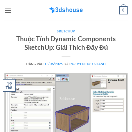
Bỏ
0
qua
nội
dung
SKETCHUP
Thuộc Tính Dynamic Components
SketchUp: Giải Thích Đầy Đủ
ĐĂNG VÀO
15/06/2026
BỞI
NGUYEN HUU KHANH
19
Th8