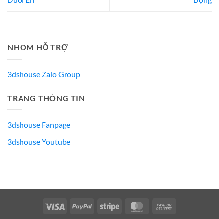
NHÓM HỖ TRỢ
3dshouse Zalo Group
TRANG THÔNG TIN
3dshouse Fanpage
3dshouse Youtube
Visa
PayPal
Stripe
MasterCard
Cash
On