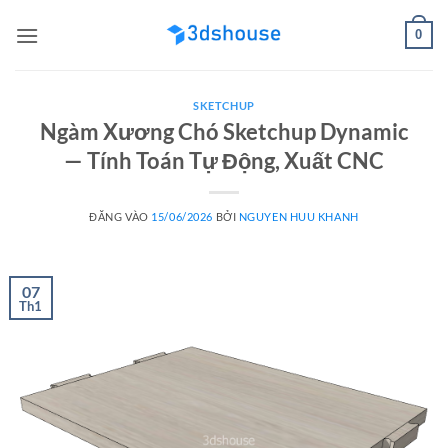
Bỏ
0
qua
nội
dung
SKETCHUP
Ngàm Xương Chó Sketchup Dynamic
— Tính Toán Tự Động, Xuất CNC
ĐĂNG VÀO
15/06/2026
BỞI
NGUYEN HUU KHANH
07
Th1