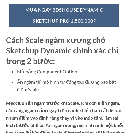
MUA NGAY 3DSHOUSE DYNAMIC
SKETCHUP PRO
1.500.000₫
Cách Scale ngàm xương chó
Sketchup Dynamic chính xác chỉ
trong 2 bước:
Mở bảng Component Option.
Ẩn ngàm thì mô hình tự động tạo đương bao bắt
điểm Scale.
Mẹo: luôn ẩn ngàm trước khi Scale. Khi còn hiện ngàm,
các răng ngàm nằm ngay trên cạnh khiến bạn rất dễ bắt
nhầm điểm vào đỉnh răng thay vì vào mép tấm, làm sai
kích thước phủ bì. Ẩn ngàm xong, mô hình sinh một khối
bao trơn để bắt điểm Scale đúng mép tấm, rồi hiện ngàm