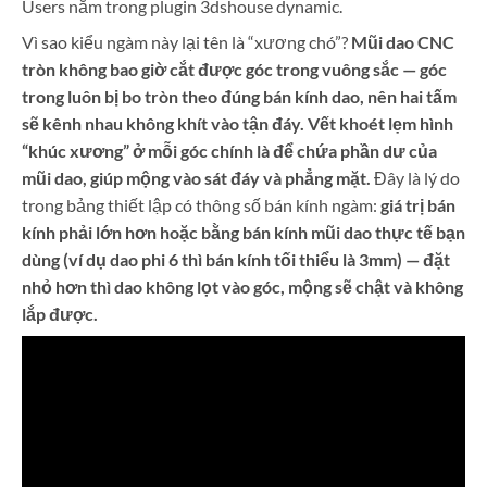
Users nằm trong plugin 3dshouse dynamic.
Vì sao kiểu ngàm này lại tên là “xương chó”?
Mũi dao CNC
tròn không bao giờ cắt được góc trong vuông sắc — góc
trong luôn bị bo tròn theo đúng bán kính dao, nên hai tấm
sẽ kênh nhau không khít vào tận đáy. Vết khoét lẹm hình
“khúc xương” ở mỗi góc chính là để chứa phần dư của
mũi dao, giúp mộng vào sát đáy và phẳng mặt.
Đây là lý do
trong bảng thiết lập có thông số bán kính ngàm:
giá trị bán
kính phải lớn hơn hoặc bằng bán kính mũi dao thực tế bạn
dùng (ví dụ dao phi 6 thì bán kính tối thiểu là 3mm) — đặt
nhỏ hơn thì dao không lọt vào góc, mộng sẽ chật và không
lắp được.