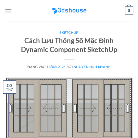
Bỏ
0
qua
nội
dung
SKETCHUP
Cách Lưu Thông Số Mặc Định
Dynamic Component SketchUp
ĐĂNG VÀO
15/06/2026
BỞI
NGUYEN HUU KHANH
03
Th7