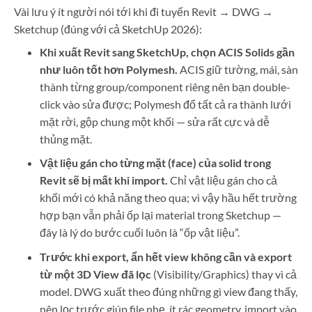
Vài lưu ý ít người nói tới khi đi tuyến Revit → DWG →
Sketchup (đúng với cả SketchUp 2026):
Khi xuất Revit sang SketchUp, chọn ACIS Solids gần
như luôn tốt hơn Polymesh.
ACIS giữ tường, mái, sàn
thành từng group/component riêng nên bạn double-
click vào sửa được; Polymesh đổ tất cả ra thành lưới
mặt rời, gộp chung một khối — sửa rất cực và dễ
thủng mặt.
Vật liệu gán cho từng mặt (face) của solid trong
Revit sẽ bị mất khi import.
Chỉ vật liệu gán cho cả
khối mới có khả năng theo qua; vì vậy hầu hết trường
hợp bạn vẫn phải ốp lại material trong Sketchup —
đây là lý do bước cuối luôn là “ốp vật liệu”.
Trước khi export, ẩn hết view không cần và export
từ một 3D View đã lọc
(Visibility/Graphics) thay vì cả
model. DWG xuất theo đúng những gì view đang thấy,
nên lọc trước giúp file nhẹ, ít rác geometry, import vào