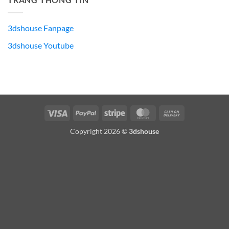
3dshouse Fanpage
3dshouse Youtube
Visa
PayPal
Stripe
MasterCard
Cash
On
Copyright 2026 ©
3dshouse
Delivery