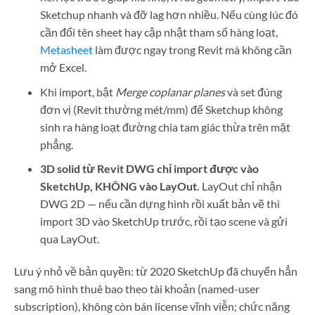
Sketchup nhanh và đỡ lag hơn nhiều. Nếu cùng lúc đó
cần đổi tên sheet hay cập nhật tham số hàng loạt,
Metasheet
làm được ngay trong Revit mà không cần
mở Excel.
Khi import, bật
Merge coplanar planes
và set đúng
đơn vị (Revit thường mét/mm) để Sketchup không
sinh ra hàng loạt đường chia tam giác thừa trên mặt
phẳng.
3D solid từ Revit DWG chỉ import được vào
SketchUp, KHÔNG vào LayOut.
LayOut chỉ nhận
DWG 2D — nếu cần dựng hình rồi xuất bản vẽ thì
import 3D vào SketchUp trước, rồi tạo scene và gửi
qua LayOut.
Lưu ý nhỏ về bản quyền: từ 2020 SketchUp đã chuyển hẳn
sang mô hình thuê bao theo tài khoản (named-user
subscription), không còn bán license vĩnh viễn; chức năng