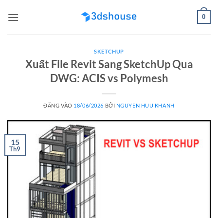
Bỏ
0
qua
nội
dung
SKETCHUP
Xuất File Revit Sang SketchUp Qua
DWG: ACIS vs Polymesh
ĐĂNG VÀO
18/06/2026
BỞI
NGUYEN HUU KHANH
15
Th9