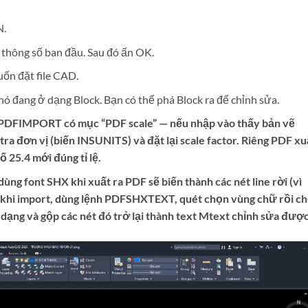
N.
 thông số ban đầu. Sau đó ấn OK.
muốn đặt file CAD.
ó đang ở dạng Block. Bạn có thể phá Block ra để chỉnh sửa.
PDFIMPORT có mục “PDF scale” — nếu nhập vào thấy bản vẽ
tra đơn vị (biến INSUNITS) và đặt lại scale factor. Riêng PDF xu
 25.4 mới đúng tỉ lệ.
ùng font SHX khi xuất ra PDF sẽ biến thành các nét line rời (vì
 khi import, dùng lệnh PDFSHXTEXT, quét chọn vùng chữ rồi c
ạng và gộp các nét đó trở lại thành text Mtext chỉnh sửa được