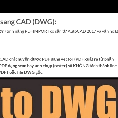
 sang CAD (DWG):
ơn (tính năng PDFIMPORT có sẵn từ AutoCAD 2017 và vẫn hoạ
oCAD chỉ chuyển được PDF dạng vector (PDF xuất ra từ phần
DF dạng scan hay ảnh chụp (raster) sẽ KHÔNG tách thành line
r PDF hoặc file DWG gốc.