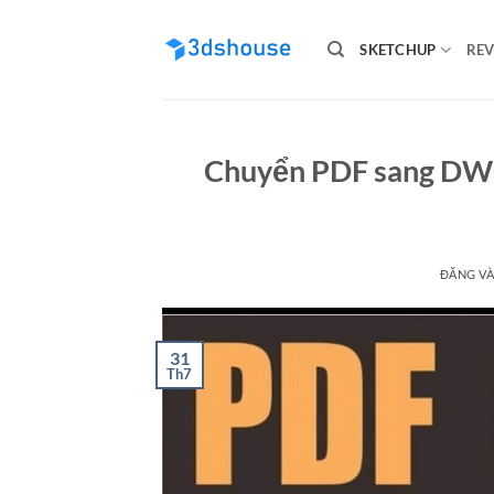
Bỏ
qua
SKETCHUP
REV
nội
dung
Chuyển PDF sang DW
ĐĂNG V
31
Th7