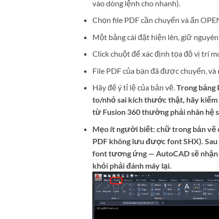
vào dòng lệnh cho nhanh).
Chọn file PDF cần chuyển và ấn OPE
Một bảng cài đặt hiện lên, giữ nguyên
Click chuột để xác định tọa độ vị trí 
File PDF của bạn đã được chuyển, và n
Hãy để ý tỉ lệ của bản vẽ.
Trong bảng 
to/nhỏ sai kích thước thật, hãy kiểm 
từ Fusion 360 thường phải nhân hệ số
Mẹo ít người biết: chữ trong bản vẽ d
PDF không lưu được font SHX). Sau
font tương ứng — AutoCAD sẽ nhận d
khỏi phải đánh máy lại.