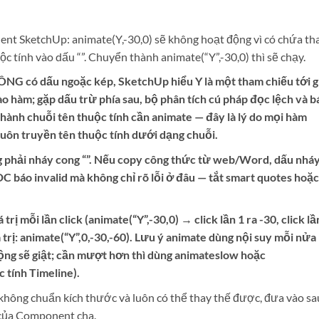
t SketchUp: animate(Y,-30,0) sẽ không hoạt động vì có chứa t
c tính vào dấu “”. Chuyển thành animate(“Y”,-30,0) thì sẽ chạy.
HÔNG có dấu ngoặc kép, SketchUp hiểu Y là một tham chiếu tới g
ào hàm; gặp dấu trừ phía sau, bộ phân tích cú pháp đọc lệch và b
 thành chuỗi tên thuộc tính cần animate — đây là lý do mọi hàm
luôn truyền tên thuộc tính dưới dạng chuỗi.
g phải nháy cong “”. Nếu copy công thức từ web/Word, dấu nhá
C báo invalid mà không chỉ rõ lỗi ở đâu — tắt smart quotes hoặc
rị mỗi lần click (animate(“Y”,-30,0) → click lần 1 ra -30, click lầ
trị: animate(“Y”,0,-30,-60). Lưu ý animate dùng nội suy mỗi nửa
động sẽ giật; cần mượt hơn thì dùng animateslow hoặc
 tính Timeline).
không chuẩn kích thước và luôn có thể thay thế được, đưa vào sa
của Component cha.