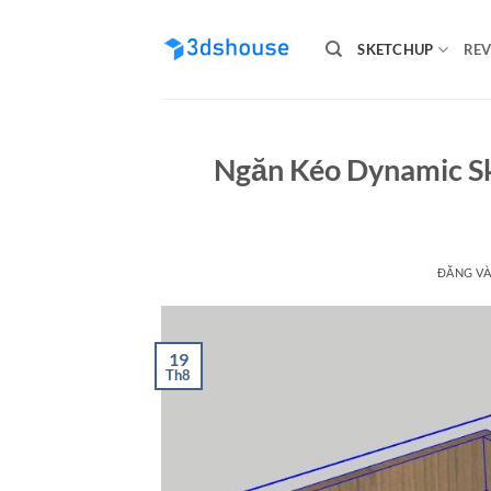
Bỏ
qua
SKETCHUP
REV
nội
dung
Ngăn Kéo Dynamic S
ĐĂNG V
19
Th8