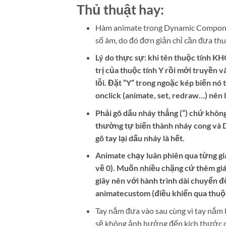
Thủ thuật hay:
Hàm animate trong Dynamic Componen
số âm, do đó đơn giản chỉ cần đưa thuộ
Lý do thực sự: khi tên thuộc tính K
trị của thuộc tính Y rồi mới truyền v
lỗi. Đặt “Y” trong ngoặc kép biến nó
onclick (animate, set, redraw…) nên 
Phải gõ dấu nháy thẳng (“) chứ khôn
thường tự biến thành nháy cong và D
gõ tay lại dấu nháy là hết.
Animate chạy luân phiên qua từng giá t
về 0). Muốn nhiều chặng cứ thêm giá 
giây nên với hành trình dài chuyển 
animatecustom (điều khiển qua thuộc
Tay nắm đưa vào sau cùng vì tay nắm 
sẽ không ảnh hưởng đến kích thước 