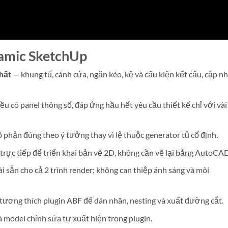
amic SketchUp
hất
— khung tủ, cánh cửa, ngăn kéo, kệ và cấu kiện kết cấu, cập n
 có panel thông số, đáp ứng hầu hết yêu cầu thiết kế chỉ với vài
phận đúng theo ý tưởng thay vì lệ thuộc generator tủ cố định.
rực tiếp để triển khai bản vẽ 2D, không cần vẽ lại bằng AutoCAD
ài sẵn cho cả 2 trình render; không can thiệp ánh sáng và môi
ương thích plugin ABF để dán nhãn, nesting và xuất đường cắt.
model chỉnh sửa tự xuất hiện trong plugin.