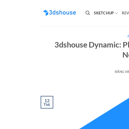
Bỏ
qua
SKETCHUP
REV
nội
dung
3dshouse Dynamic: P
N
ĐĂNG V
12
Th6