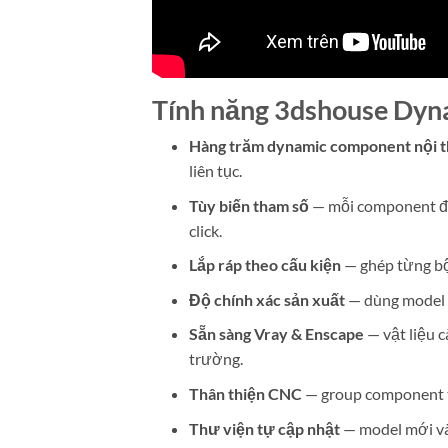
Tính năng 3dshouse Dyn
Hàng trăm dynamic component nội t
liên tục.
Tùy biến tham số
— mỗi component đều
click.
Lắp ráp theo cấu kiện
— ghép từng bộ 
Độ chính xác sản xuất
— dùng model t
Sẵn sàng Vray & Enscape
— vật liệu c
trường.
Thân thiện CNC
— group component t
Thư viện tự cập nhật
— model mới và 