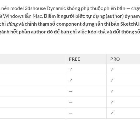
p nên model 3dshouse Dynamic không phụ thuộc phiên bản — chạ
cả Windows lẫn Mac.
Điểm ít người biết: tự dựng (author) dynam
chỉ
dùng
và chỉnh tham số component dựng sẵn thì bản Sketch
nh hết phần author đó để bạn chỉ việc kéo-thả và đổi thông số
FREE
PRO
✓
✓
✓
✓
—
✓
—
✓
—
✓