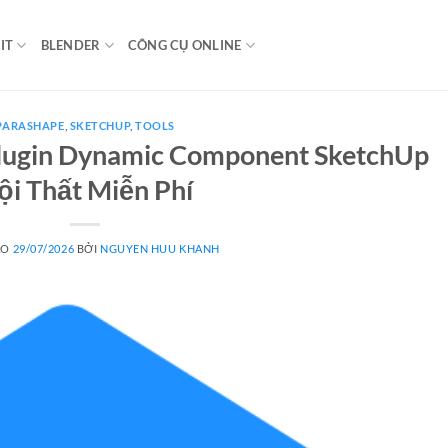
IT
BLENDER
CÔNG CỤ ONLINE
PARASHAPE
,
SKETCHUP
,
TOOLS
lugin Dynamic Component SketchUp
ội Thất Miễn Phí
ÀO
29/07/2026
BỞI
NGUYEN HUU KHANH